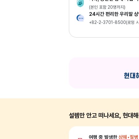
(본인 포함 20명까지)
24시간 편리한 우리말 
+82-2-3701-8500(로밍
설렘만 안고 떠나세요, 현대
여행 중 발생한
상해•질병