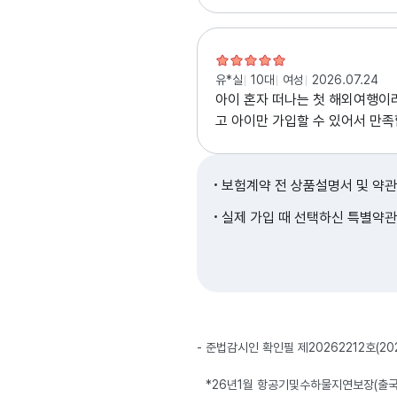
유*실
10대
여성
2026.07.24
아이 혼자 떠나는 첫 해외여행이
고 아이만 가입할 수 있어서 만
사히 잘 다녀오기만 하면 되겠어요
보험계약 전 상품설명서 및 약관
실제 가입 때 선택하신 특별약관
준법감시인 확인필 제20262212호(2026.
*26년1월 항공기및수하물지연보장(출