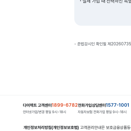
실제 가입 때 선택하신 특
준법감시인 확인필 제20260735호 (
1899-6782
1577-1001
다이렉트 고객센터
전화가입상담센터
인터넷가입/변경 평일 9시~18시
자동차보험 전화가입 평일 9시~18시
개인정보처리방침(개인정보보호법)
고객권리안내문
보호금융상품등